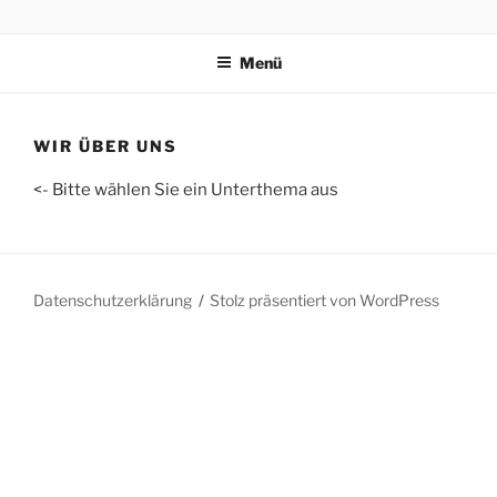
Zum
WOC – T. WICKE & U.
Homepage der WOC – T. Wicke & U. Osterland Consulting GbR
Inhalt
OSTERLAND CONSULTING
Menü
springen
GBR
WIR ÜBER UNS
<- Bitte wählen Sie ein Unterthema aus
Datenschutzerklärung
Stolz präsentiert von WordPress