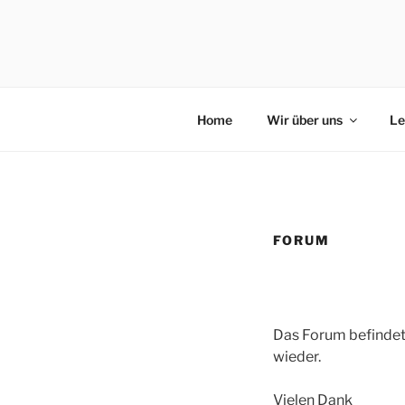
Zum
Inhalt
WOC – T. 
springen
Homepage der WOC – T. Wicke 
CONSULTI
Home
Wir über uns
Le
FORUM
Das Forum befindet
wieder.
Vielen Dank