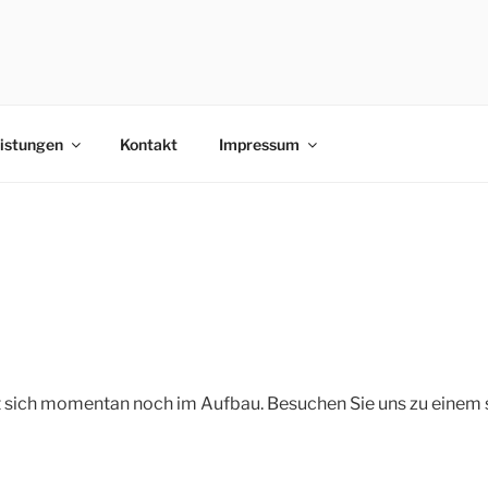
WICKE & U. OSTERLAN
& U. Osterland Consulting GbR
NG GBR
istungen
Kontakt
Impressum
 sich momentan noch im Aufbau. Besuchen Sie uns zu einem 